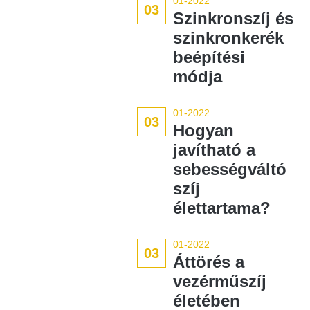
01-2022
03
Szinkronszíj és
szinkronkerék
beépítési
módja
01-2022
03
Hogyan
javítható a
sebességváltó
szíj
élettartama?
01-2022
03
Áttörés a
vezérműszíj
életében