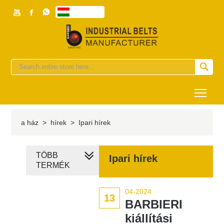



magyar


Togg
a ház
>
hírek
>
Ipari hírek
TÖBB
Ipari hírek
TERMÉK
04-2024
13
BARBIERI
kiállítási