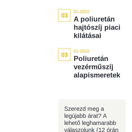
01-2022
03
A poliuretán
hajtószíj piaci
kilátásai
01-2022
03
Poliuretán
vezérműszíj
alapismeretek
Szerezd meg a
legújabb árat? A
lehető leghamarabb
válaszolunk (12 órán