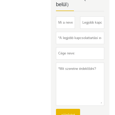
belül）
ajánlatot