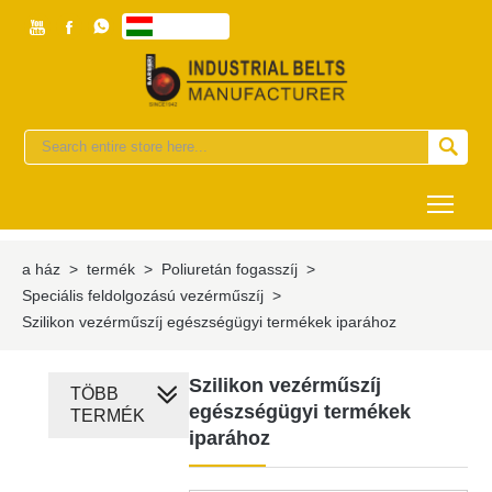



magyar


Togg
a ház
>
termék
>
Poliuretán fogasszíj
>
Speciális feldolgozású vezérműszíj
>
Szilikon vezérműszíj egészségügyi termékek iparához
Szilikon vezérműszíj
TÖBB
egészségügyi termékek
TERMÉK
iparához