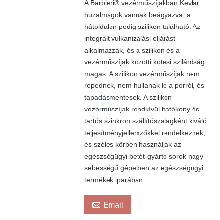
A Barbieri® vezérműszíjakban Kevlar
huzalmagok vannak beágyazva, a
hátoldalon pedig szilikon található. Az
integrált vulkanizálási eljárást
alkalmazzák, és a szilikon és a
vezérműszíjak közötti kötési szilárdság
magas. A szilikon vezérműszíjak nem
repednek, nem hullanak le a porról, és
tapadásmentesek. A szilikon
vezérműszíjak rendkívül hatékony és
tartós szinkron szállítószalagként kiváló
teljesítményjellemzőkkel rendelkeznek,
és széles körben használják az
egészségügyi betét-gyártó sorok nagy
sebességű gépeiben az egészségügyi
termékek iparában.

Email