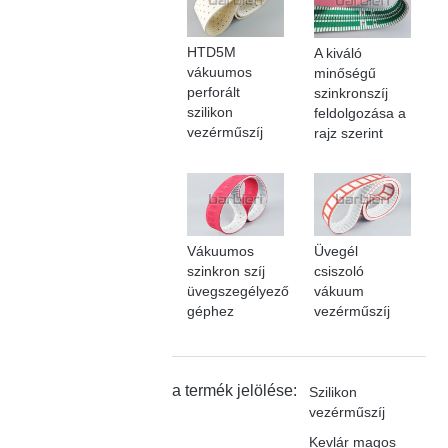
HTD5M
A kiváló
vákuumos
minőségű
perforált
szinkronszíj
szilikon
feldolgozása a
vezérműszíj
rajz szerint
Vákuumos
Üvegél
szinkron szíj
csiszoló
üvegszegélyező
vákuum
géphez
vezérműszíj
a termék jelölése:
Szilikon
vezérműszíj
Kevlár magos