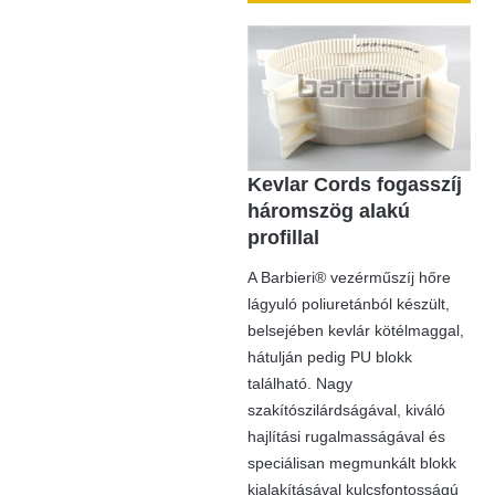
Kevlar Cords fogasszíj
háromszög alakú
profillal
A Barbieri® vezérműszíj hőre
lágyuló poliuretánból készült,
belsejében kevlár kötélmaggal,
hátulján pedig PU blokk
található. Nagy
szakítószilárdságával, kiváló
hajlítási rugalmasságával és
speciálisan megmunkált blokk
kialakításával kulcsfontosságú