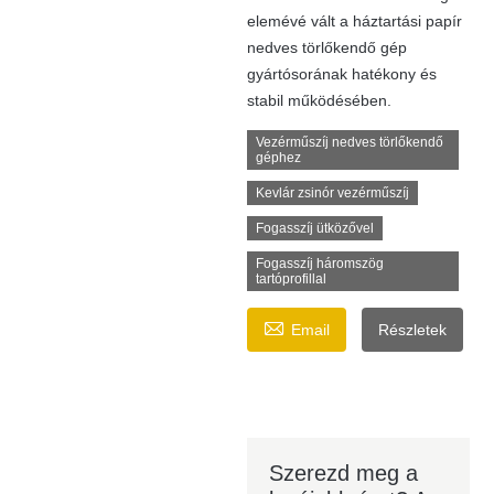
elemévé vált a háztartási papír
nedves törlőkendő gép
gyártósorának hatékony és
stabil működésében.
Vezérműszíj nedves törlőkendő
géphez
Kevlár zsinór vezérműszíj
Fogasszíj ütközővel
Fogasszíj háromszög
tartóprofillal

Email
Részletek
Szerezd meg a