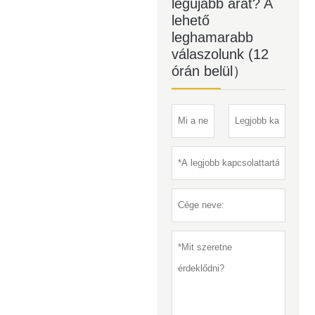
legújabb árat? A
lehető
leghamarabb
válaszolunk (12
órán belül）