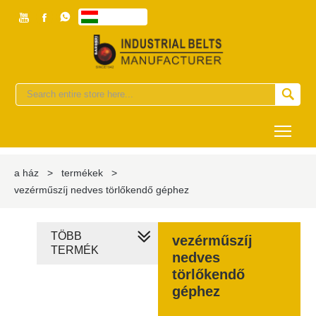



magyar


Togg
a ház
>
termékek
>
vezérműszíj nedves törlőkendő géphez
TÖBB
vezérműszíj
TERMÉK
nedves
törlőkendő
géphez