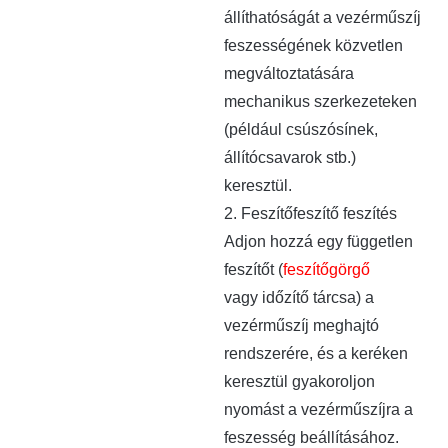
állíthatóságát a vezérműszíj
feszességének közvetlen
megváltoztatására
mechanikus szerkezeteken
(például csúszósínek,
állítócsavarok stb.)
keresztül.
2. Feszítőfeszítő feszítés
Adjon hozzá egy független
feszítőt (
feszítőgörgő
vagy
időzítő tárcsa
) a
vezérműszíj meghajtó
rendszerére, és a keréken
keresztül gyakoroljon
nyomást a vezérműszíjra a
feszesség beállításához.