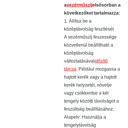
a
vezérműszíj
elsősorban a
következőket tartalmazza:
1. Állítsa be a
középtávolság feszítését
A vezérműszíj feszessége
közvetlenül beállítható a
középtávolság
változtatásával
időzítő
tárcsa
. Például mozgassa a
hajtott kerék vagy a hajtott
kerék helyzetét, növelje
vagy csökkentse a két
tengely közötti távolságot a
feszültség beállításához.
Alapelv: Használja a
tengelytávolság