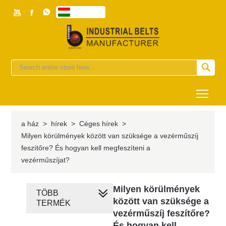



magyar


Togg
a ház
>
hírek
>
Céges hírek
>
Milyen körülmények között van szüksége a vezérműszíj
feszítőre? És hogyan kell megfeszíteni a
vezérműszíjat?
Milyen körülmények
TÖBB
között van szüksége a
TERMÉK
vezérműszíj feszítőre?
És hogyan kell