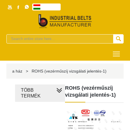



magyar


Togg
a ház
>
ROHS (vezérműszíj vizsgálati jelentés-1)
ROHS (vezérműszíj
TÖBB
vizsgálati jelentés-1)
TERMÉK