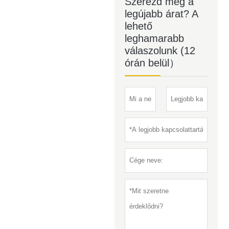
Szerezd meg a
legújabb árat? A
lehető
leghamarabb
válaszolunk (12
órán belül）